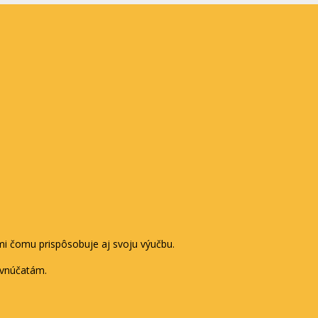
ami čomu prispôsobuje aj svoju výučbu.
m vnúčatám.