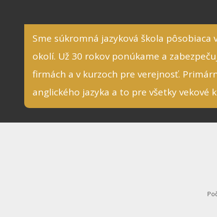
Sme súkromná jazyková škola pôsobiaca v
okolí. Už 30 rokov ponúkame a zabezpeču
firmách a v kurzoch pre verejnosť. Primá
anglického jazyka a to pre všetky vekové k
Poč