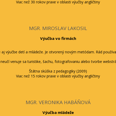
Viac než 30 rokov praxe v oblasti výučby angličtiny
MGR. MIROSLAV LAKOSIL
Výučba vo firmách
le aj výučbe detí a mládeže. Je otvorený novým metódam. Rád použí
neučí venuje sa turistike, šachu, fotografovaniu alebo tvorbe webstr
Štátna skúška z pedagogiky (2009)
Viac než 15 rokov praxe v oblasti výučby angličtiny
MGR. VERONIKA HABÁŇOVÁ
Výučba mládeže