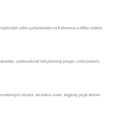
rispôsobiť vašim požiadavkám na frekvenciu a dĺžku sedení,
matiku, zdokonaľovať Váš písomný prejav, cvičiť posluch,
odelových situácií, obrázkov a hier. Anglický jazyk deťom