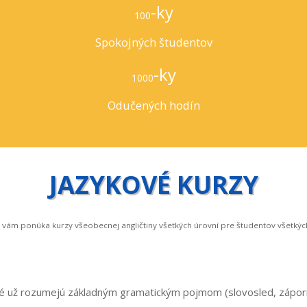
-ky
100
Spokojných študentov
-ky
1000
Odučených hodín
JAZYKOVÉ KURZY
 vám ponúka kurzy všeobecnej angličtiny všetkých úrovní pre študentov všetkých
oré už rozumejú základným gramatickým pojmom (slovosled, zápor