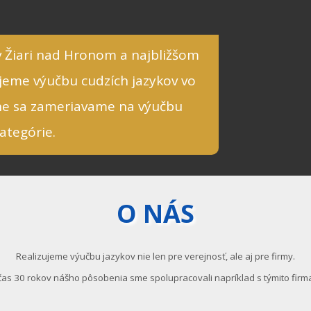
 Žiari nad Hronom a najbližšom
jeme výučbu cudzích jazykov vo
rne sa zameriavame na výučbu
ategórie.
O NÁS
Realizujeme výučbu jazykov nie len pre verejnosť, ale aj pre firmy.
as 30 rokov nášho pôsobenia sme spolupracovali napríklad s týmito firm