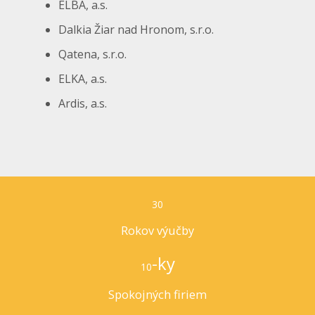
ELBA, a.s.
Dalkia Žiar nad Hronom, s.r.o.
Qatena, s.r.o.
ELKA, a.s.
Ardis, a.s.
30
Rokov výučby
-ky
10
Spokojných firiem