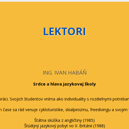
LEKTORI
ING. IVAN HABÁŇ
Srdce a hlava jazykovej školy
 práci. Svojich študentov vníma ako individuality s rozdielnymi potreb
čase sa rád venuje cykloturistike, skialpinizmu, freedivingu a svoji
Štátna skúška z angličtiny (1985)
Štúdijný jazykový pobyt vo V. Británii (1988)