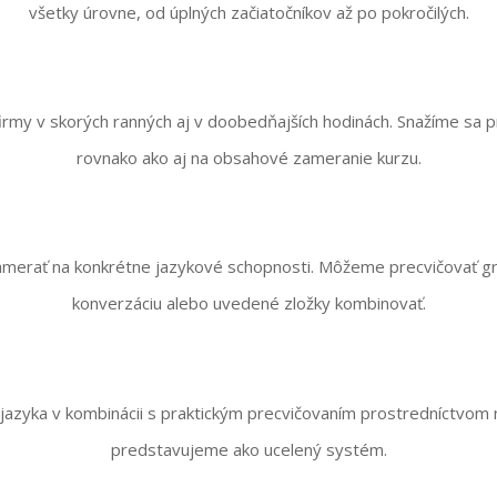
všetky úrovne, od úplných začiatočníkov až po pokročilých.
rmy v skorých ranných aj v doobedňajších hodinách. Snažíme sa p
rovnako ako aj na obsahové zameranie kurzu.
merať na konkrétne jazykové schopnosti. Môžeme precvičovať gra
konverzáciu alebo uvedené zložky kombinovať.
jazyka v kombinácii s praktickým precvičovaním prostredníctvom m
predstavujeme ako ucelený systém.